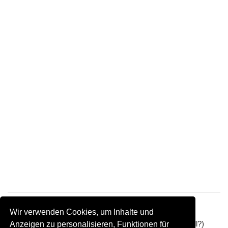
Wir verwenden Cookies, um Inhalte und
Etwas hat nicht gestimmt (unvollständig oder nicht aktuell?)
Anzeigen zu personalisieren, Funktionen für