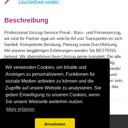
Löschanfrage senden
Beschreibung
Professional Umzug-Service Privat.- Büro.- und Firmenumzug,
wir sind Ihr Partner egal um welche Art von Transporten es sich
handelt. Kompetente Beratung, Planung sowie Durchführung.
Mit unserer langjährigen Erfahrungen werden Sie BESTENS
betreut. Wir übernehmen Ihren Umzug gerne komplett. Die alte
Wohnung wird geräumt und die Neue ist sofort bezugsfertig.
Wir verwenden Cookies, um Inhalte und
Nicht nur der Umzug auch gerne können wir Ihre Möbel wieder
Anzeigen zu personalisieren, Funktionen für
aufbauen. Wir überzeugen durch unsere Professionalität und
garantieren faire Preise. Ein Umzug muß kein Stressfaktor sein.
soziale Medien anbieten zu können und die
Gerne übernehmen wir Ihren Stress und überzeugen Sie, das
Zugriffe auf unsere Website zu analysieren. Sie
MHS-Umzüge jeden: Umzug EASY macht.
geben Einwilligung zu unseren Cookies, wenn
Sie unsere Webseite weiterhin nutzen.
Mehr erfahren
UMZUGSANGEBOTE VERGLEICHEN
Annehmen